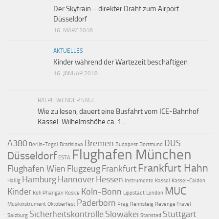
Der Skytrain – direkter Draht zum Airport
Düsseldorf
16. MÄRZ 2018
AKTUELLES
Kinder während der Wartezeit beschäftigen
16. JANUAR 2018
RALPH WENDER SAGT:
Wie zu lesen, dauert eine Busfahrt vom ICE-Bahnhof
Kassel-Wilhelmshöhe ca. 1...
A380
Bremen
DUS
Berlin-Tegel
Bratislava
Budapest
Dortmund
Flughafen München
Düsseldorf
ESTA
Frankfurt Hahn
Flughafen Wien
Flugzeug
Frankfurt
Hamburg
Hannover
Hessen
Hallig
Instrumente
Kassel
Kassel-Calden
MUC
Kinder
Köln-Bonn
Koh Phangan
Kosice
Lippstadt
London
Paderborn
Musikinstrument
Oktoberfest
Prag
Rennsteig
Revenge Travel
Sicherheitskontrolle
Slowakei
Stuttgart
Salzburg
Stansted