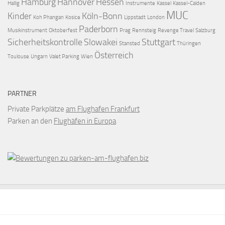
Hamburg
Hannover
Hessen
Hallig
Instrumente
Kassel
Kassel-Calden
MUC
Kinder
Köln-Bonn
Koh Phangan
Kosice
Lippstadt
London
Paderborn
Musikinstrument
Oktoberfest
Prag
Rennsteig
Revenge Travel
Salzburg
Sicherheitskontrolle
Slowakei
Stuttgart
Stansted
Thüringen
Österreich
Toulouse
Ungarn
Valet Parking
Wien
PARTNER
Private Parkplätze
am Flughafen Frankfurt
Parken an den
Flughäfen in Europa