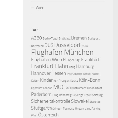
Wien
TAGS
A380
Bremen
Berlin-Tegel
Bratislava
Budapest
Düsseldorf
DUS
Dortmund
ESTA
Flughafen München
Flughafen Wien
Flugzeug
Frankfurt
Frankfurt Hahn
Hamburg
Hallig
Hannover
Hessen
Instrumente
Kassel
Kassel-
Kinder
Köln-Bonn
Calden
Koh Phangan
Kosice
MUC
Lippstadt
London
Musikinstrument
Oktoberfest
Paderborn
Prag
Rennsteig
Revenge Travel
Salzburg
Sicherheitskontrolle
Slowakei
Stansted
Stuttgart
Thüringen
Toulouse
Ungarn
Valet Parking
Österreich
Wien