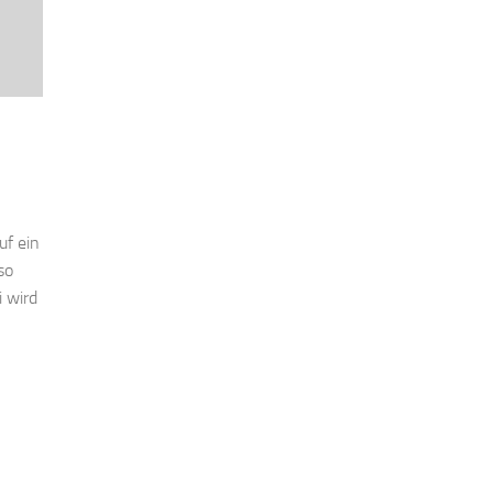
uf ein
so
i wird