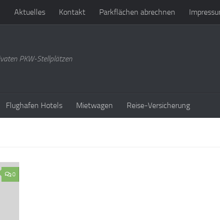
n
Aktuelles
Kontakt
Parkflächen abrechnen
Impressu
ivaten PKW-Stellplätzen
Flughafen Hotels
Mietwagen
Reise-Versicherung
0