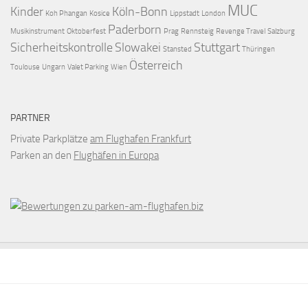
MUC
Kinder
Köln-Bonn
Koh Phangan
Kosice
Lippstadt
London
Paderborn
Musikinstrument
Oktoberfest
Prag
Rennsteig
Revenge Travel
Salzburg
Sicherheitskontrolle
Slowakei
Stuttgart
Stansted
Thüringen
Österreich
Toulouse
Ungarn
Valet Parking
Wien
PARTNER
Private Parkplätze
am Flughafen Frankfurt
Parken an den
Flughäfen in Europa