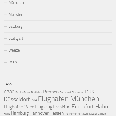
München
Münster
Salzburg
Stuttgart
Weeze
Wien
TAGS
A380
Bremen
DUS
Berlin-Tegel
Bratislava
Budapest
Dortmund
Flughafen München
Düsseldorf
ESTA
Frankfurt Hahn
Flughafen Wien
Flugzeug
Frankfurt
Hamburg
Hannover
Hessen
Hallig
Instrumente
Kassel
Kassel-Calden