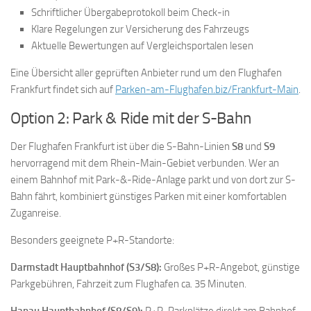
Schriftlicher Übergabeprotokoll beim Check-in
Klare Regelungen zur Versicherung des Fahrzeugs
Aktuelle Bewertungen auf Vergleichsportalen lesen
Eine Übersicht aller geprüften Anbieter rund um den Flughafen
Frankfurt findet sich auf
Parken-am-Flughafen.biz/Frankfurt-Main
.
Option 2: Park & Ride mit der S-Bahn
Der Flughafen Frankfurt ist über die S-Bahn-Linien
S8
und
S9
hervorragend mit dem Rhein-Main-Gebiet verbunden. Wer an
einem Bahnhof mit Park-&-Ride-Anlage parkt und von dort zur S-
Bahn fährt, kombiniert günstiges Parken mit einer komfortablen
Zuganreise.
Besonders geeignete P+R-Standorte:
Darmstadt Hauptbahnhof (S3/S8):
Großes P+R-Angebot, günstige
Parkgebühren, Fahrzeit zum Flughafen ca. 35 Minuten.
Hanau Hauptbahnhof (S8/S9):
P+R-Parkplätze direkt am Bahnhof,