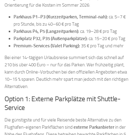
Orientierung für die Kosten im Sommer 2026:
Parkhaus P1–P3 (Kurzzeitparken, Terminal-nah):
ca. 5–7 €
pro Stunde, bis zu 40–60 € pro Tag
Parkhaus P4, P5 (Langzeitparken):
ca. 19–28 € pro Tag
Parkplatz P32, P35 (Außenparkplätze):
ca. 15–20 € pro Tag
Premium-Services (Valet Parking):
35 € pro Tag und mehr
Bei einer 14-tägigen Urlaubsreise summiert sich das schnell auf
210 bis über 400 Euro – nur für das Parken. Wer frühzeitig plant,
kann durch Online-Vorbuchen bei den offiziellen Angeboten etwa
10–15 % sparen. Deutlich mehr spart man jedoch mit den richtigen
Alternativen.
Option 1: Externe Parkplätze mit Shuttle-
Service
Die günstigste und für viele Reisende beste Alternative zu den
Flughafen-eigenen Parkflächen sind
externe Parkanbieter
in der
Nähe des Flughafens. Diese betreiben bewachte Parkflächen in 5