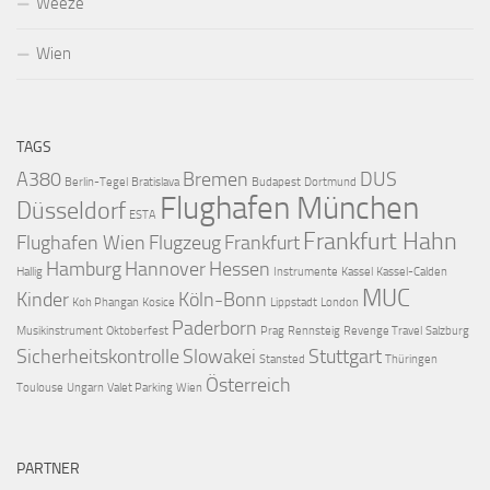
Weeze
Wien
TAGS
A380
Bremen
DUS
Berlin-Tegel
Bratislava
Budapest
Dortmund
Flughafen München
Düsseldorf
ESTA
Frankfurt Hahn
Flughafen Wien
Flugzeug
Frankfurt
Hamburg
Hannover
Hessen
Hallig
Instrumente
Kassel
Kassel-Calden
MUC
Kinder
Köln-Bonn
Koh Phangan
Kosice
Lippstadt
London
Paderborn
Musikinstrument
Oktoberfest
Prag
Rennsteig
Revenge Travel
Salzburg
Sicherheitskontrolle
Slowakei
Stuttgart
Stansted
Thüringen
Österreich
Toulouse
Ungarn
Valet Parking
Wien
PARTNER