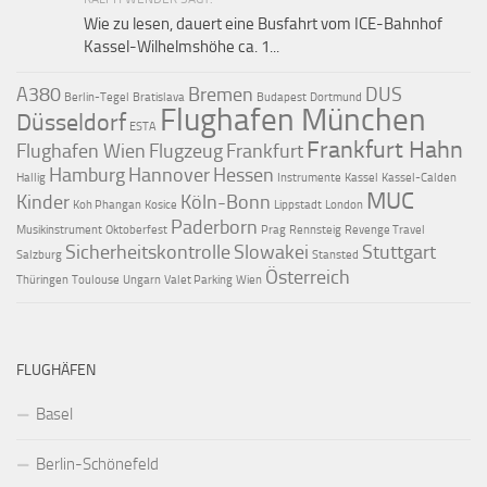
Wie zu lesen, dauert eine Busfahrt vom ICE-Bahnhof
Kassel-Wilhelmshöhe ca. 1...
A380
Bremen
DUS
Berlin-Tegel
Bratislava
Budapest
Dortmund
Flughafen München
Düsseldorf
ESTA
Frankfurt Hahn
Flughafen Wien
Flugzeug
Frankfurt
Hamburg
Hannover
Hessen
Hallig
Instrumente
Kassel
Kassel-Calden
MUC
Kinder
Köln-Bonn
Koh Phangan
Kosice
Lippstadt
London
Paderborn
Musikinstrument
Oktoberfest
Prag
Rennsteig
Revenge Travel
Sicherheitskontrolle
Slowakei
Stuttgart
Salzburg
Stansted
Österreich
Thüringen
Toulouse
Ungarn
Valet Parking
Wien
FLUGHÄFEN
Basel
Berlin-Schönefeld